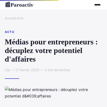
Paroactiv
📰
Accueil
›
Actu
ACTU
Médias pour entrepreneurs :
décuplez votre potentiel
d'affaires
Lila — 17 février 2025 — 3 min de lecture